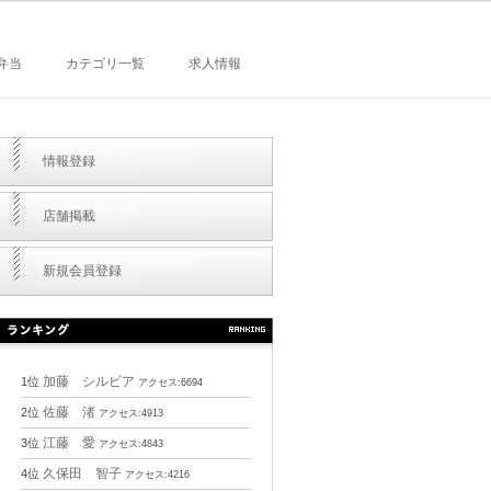
弁当
カテゴリ一覧
求人情報
情報登録
店舗掲載
新規会員登録
加藤 シルビア
1位
アクセス:6694
佐藤 渚
2位
アクセス:4913
江藤 愛
3位
アクセス:4843
久保田 智子
4位
アクセス:4216