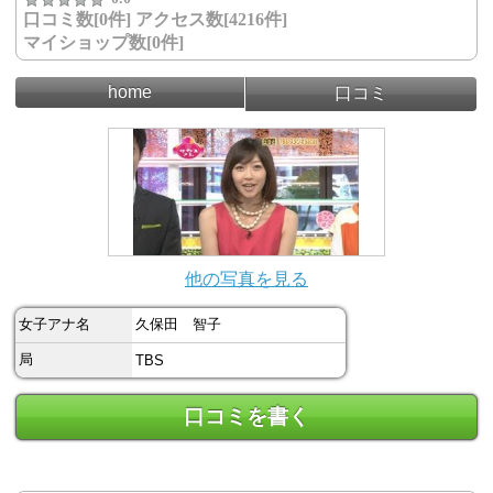
口コミ数[0件] アクセス数[4216件]
マイショップ数[0件]
home
口コミ
他の写真を見る
女子アナ名
久保田 智子
局
TBS
口コミを書く