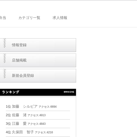
弁当
カテゴリ一覧
求人情報
情報登録
店舗掲載
新規会員登録
加藤 シルビア
1位
アクセス:6694
佐藤 渚
2位
アクセス:4913
江藤 愛
3位
アクセス:4843
久保田 智子
4位
アクセス:4216