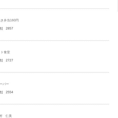
き弁当160円
] 2857
スト食堂
] 2727
サーバー
] 2554
村 仁美