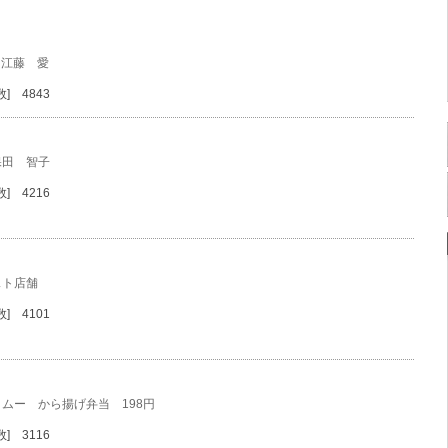
江藤 愛
] 4843
保田 智子
] 4216
スト店舗
] 4101
・ムー から揚げ弁当 198円
] 3116